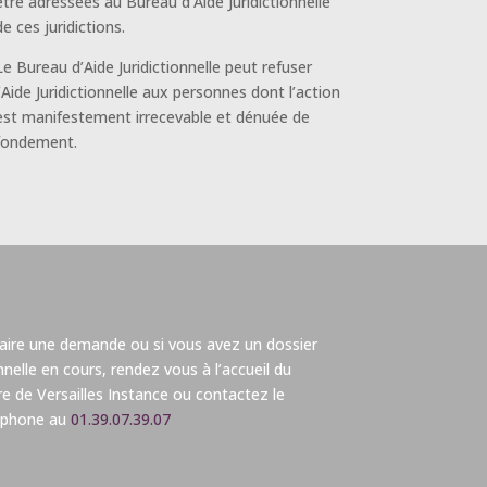
être adressées au Bureau d’Aide
Juridictionnelle
de ces juridictions.
Le Bureau d’Aide Juridictionnelle peut refuser
l’Aide Juridictionnelle aux personnes dont
l’action
est manifestement irrecevable et dénuée de
fondement.
faire une demande ou si vous avez un dossier
onnelle en cours, rendez vous à l’accueil du
ire de Versailles Instance ou contactez le
léphone au
01.39.07.39.07