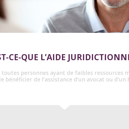
T-CE-QUE L’AIDE JURIDICTIONN
 toutes personnes ayant de faibles ressources m
de bénéficier de l’assistance d’un avocat ou d’un h