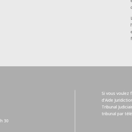
Si vous voulez 
d’Aide Juridicti
Tribunal Judicia
tribunal par té
 h 30