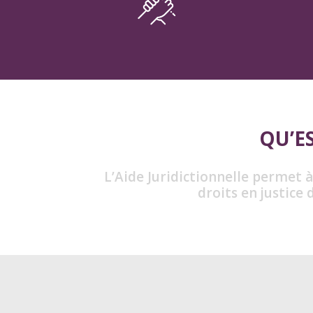
QU’ES
L’Aide Juridictionnelle permet à
droits en justice 