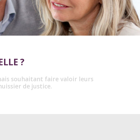
ELLE ?
ais souhaitant faire valoir leurs
uissier de justice.